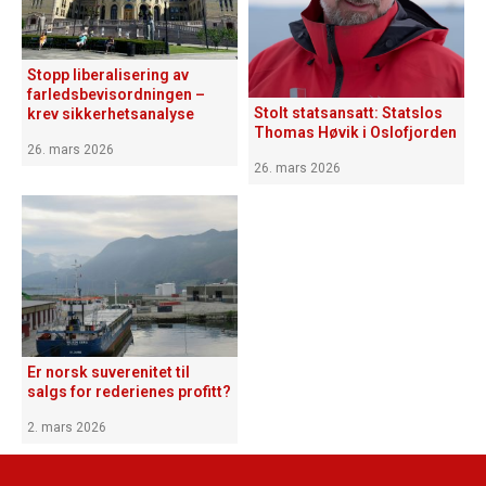
Stopp liberalisering av
farledsbevisordningen –
Stolt statsansatt: Statslos
krev sikkerhetsanalyse
Thomas Høvik i Oslofjorden
26. mars 2026
26. mars 2026
Er norsk suverenitet til
salgs for rederienes profitt?
2. mars 2026