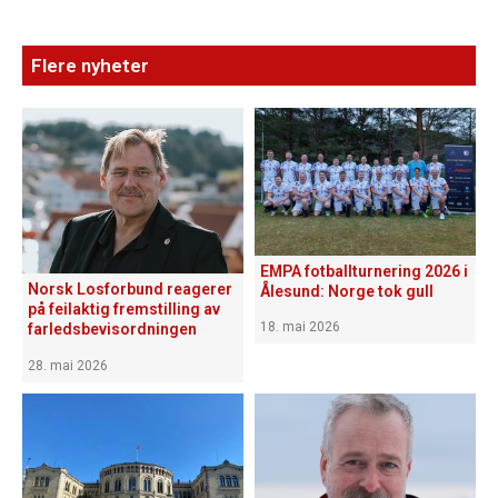
Flere nyheter
EMPA fotballturnering 2026 i
Norsk Losforbund reagerer
Ålesund: Norge tok gull
på feilaktig fremstilling av
18. mai 2026
farledsbevisordningen
28. mai 2026