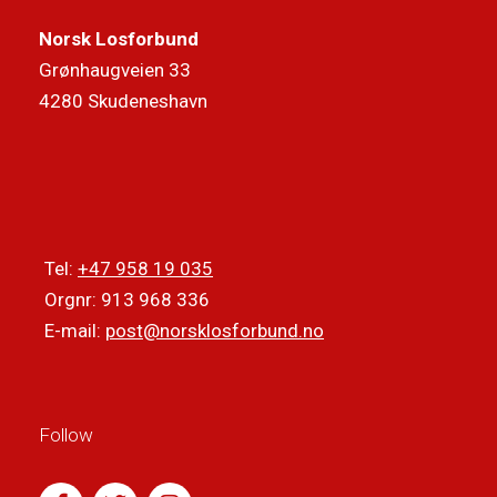
Norsk Losforbund
Grønhaugveien 33
4280 Skudeneshavn
Tel:
+47 958 19 035
Orgnr: 913 968 336
E-mail:
post@norsklosforbund.no
Follow
F
T
I