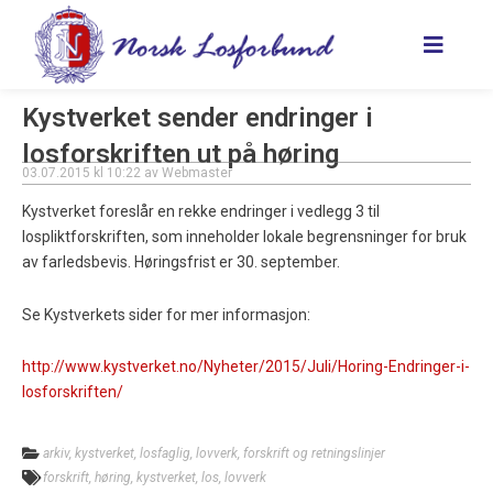
Hopp
rett
til
innholdet
Kystverket sender endringer i
losforskriften ut på høring
03.07.2015
kl
10:22
av
Webmaster
Kystverket foreslår en rekke endringer i vedlegg 3 til
lospliktforskriften, som inneholder lokale begrensninger for bruk
av farledsbevis. Høringsfrist er 30. september.
Se Kystverkets sider for mer informasjon:
http://www.kystverket.no/Nyheter/2015/Juli/Horing-Endringer-i-
losforskriften/
arkiv
,
kystverket
,
losfaglig
,
lovverk, forskrift og retningslinjer
forskrift
,
høring
,
kystverket
,
los
,
lovverk