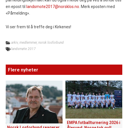
påmeldingsskjemaet kan du også melde deg på ved å sende oss
en epost til
landsmote2017@norsklos.no
. Merk eposten med
«Påmelding».
Vi ser frem til å treffe deg i Kirkenes!
arkiv
,
medlemmer
,
norsk losforbund
landsmøte 2017
Flere nyheter
EMPA fotballturnering 2026 i
Norsk Losforbund reagerer
Ålesund: Norge tok gull