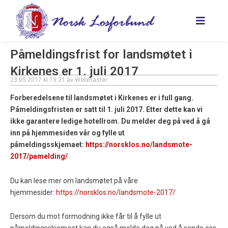
Hopp
rett
til
innholdet
Påmeldingsfrist for landsmøtet i
Kirkenes er 1. juli 2017
23.05.2017
kl
19:21
av
Webmaster
Forberedelsene til landsmøtet i Kirkenes er i full gang.
Påmeldingsfristen er satt til 1. juli 2017. Etter dette kan vi
ikke garantere ledige hotellrom. Du melder deg på ved å gå
inn på hjemmesiden vår og fylle ut
påmeldingsskjemaet:
https://norsklos.no/landsmote-
2017/pamelding/
Du kan lese mer om landsmøtet på våre
hjemmesider:
https://norsklos.no/landsmote-2017/
Dersom du mot formodning ikke får til å fylle ut