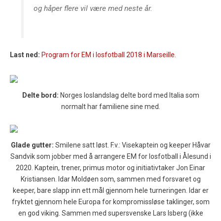
og håper flere vil være med neste år.
Last ned:
Program for EM i losfotball 2018 i Marseille.
Delte bord:
Norges loslandslag delte bord med Italia som
normalt har familiene sine med.
Glade gutter:
Smilene satt løst. F.v.: Visekaptein og keeper Håvar
Sandvik som jobber med å arrangere EM for losfotball i Ålesund i
2020. Kaptein, trener, primus motor og initiativtaker Jon Einar
Kristiansen. Idar Moldøen som, sammen med forsvaret og
keeper, bare slapp inn ett mål gjennom hele turneringen. Idar er
fryktet gjennom hele Europa for kompromissløse taklinger, som
en god viking. Sammen med supersvenske Lars Isberg (ikke