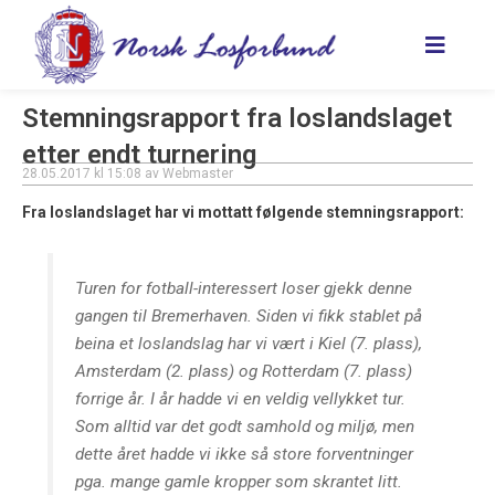
Hopp
rett
til
innholdet
Stemningsrapport fra loslandslaget
etter endt turnering
28.05.2017
kl
15:08
av
Webmaster
Fra loslandslaget har vi mottatt følgende stemningsrapport:
Turen for fotball-interessert loser gjekk denne
gangen til Bremerhaven. Siden vi fikk stablet på
beina et loslandslag har vi vært i Kiel (7. plass),
Amsterdam (2. plass) og Rotterdam (7. plass)
forrige år. I år hadde vi en veldig vellykket tur.
Som alltid var det godt samhold og miljø, men
dette året hadde vi ikke så store forventninger
pga. mange gamle kropper som skrantet litt.