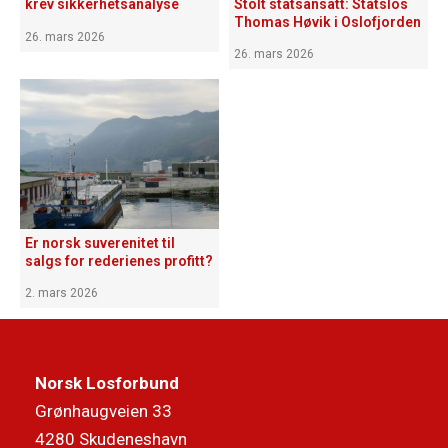
Stolt statsansatt: Statslos
krev sikkerhetsanalyse
Thomas Høvik i Oslofjorden
26. mars 2026
26. mars 2026
Er norsk suverenitet til
salgs for rederienes profitt?
2. mars 2026
Norsk Losforbund
Grønhaugveien 33
4280 Skudeneshavn