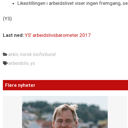
Likestillingen i arbeidslivet viser ingen fremgang, sel
(YS)
Last ned:
YS’ arbeidslivsbarometer 2017
arkiv
,
norsk losforbund
arbeidsliv
,
ys
Flere nyheter