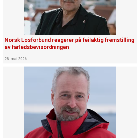
Norsk Losforbund reagerer på feilaktig fremstilling
av farledsbevisordningen
28. mai 2026