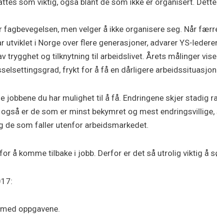
fattes som viktig, også blant de som ikke er organisert. Dett
er fagbevegelsen, men velger å ikke organisere seg. Når fæ
r utviklet i Norge over flere generasjoner, advarer YS-ledere
trygghet og tilknytning til arbeidslivet. Årets målinger vi
selsettingsgrad, frykt for å få en dårligere arbeidssituasjon
e jobbene du har mulighet til å få. Endringene skjer stadig ra
også er de som er minst bekymret og mest endringsvillige, s
g de som faller utenfor arbeidsmarkedet.
or å komme tilbake i jobb. Derfor er det så utrolig viktig å 
017:
og med oppgavene.