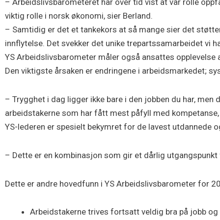
– Arbeidslivsbarometeret har over tid vist at vår rolle opp
viktig rolle i norsk økonomi, sier Berland.
– Samtidig er det et tankekors at så mange sier det støtt
innflytelse. Det svekker det unike trepartssamarbeidet vi ha
YS Arbeidslivsbarometer måler også ansattes opplevelse av 
Den viktigste årsaken er endringene i arbeidsmarkedet; sys
– Trygghet i dag ligger ikke bare i den jobben du har, men d
arbeidstakerne som har fått mest påfyll med kompetanse, 
YS-lederen er spesielt bekymret for de lavest utdannede o
– Dette er en kombinasjon som gir et dårlig utgangspunkt f
Dette er andre hovedfunn i YS Arbeidslivsbarometer for 2
Arbeidstakerne trives fortsatt veldig bra på jobb 