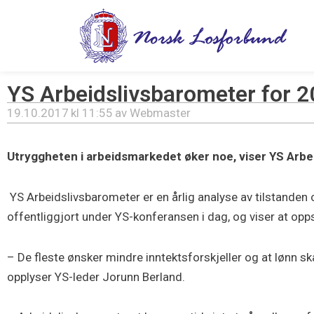
Hopp
rett
til
innholdet
YS Arbeidslivsbarometer for 20
19.10.2017
kl
11:55
av
Webmaster
Utryggheten i arbeidsmarkedet øker noe, viser YS Arbeid
YS Arbeidslivsbarometer er en årlig analyse av tilstanden 
offentliggjort under YS-konferansen i dag, og viser at opp
– De fleste ønsker mindre inntektsforskjeller og at lønn sk
opplyser YS-leder Jorunn Berland.