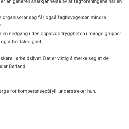
e er en generell anerkjennelse av at fagforeningene har en
rre organiserer seg får også fagbevegelsen mindre
n.
ser en nedgang i den opplevde tryggheten i mange grupper.
 og arbeidsledighet.
skere i arbeidslivet. Det er viktig å merke seg at de
ier Berland.
sørge for kompetansepåfyll, understreker hun.