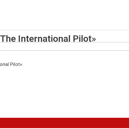
he International Pilot»
nal Pilot».