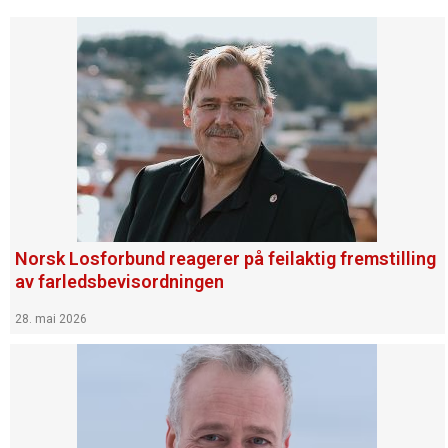
Norsk Losforbund reagerer på feilaktig fremstilling
av farledsbevisordningen
28. mai 2026