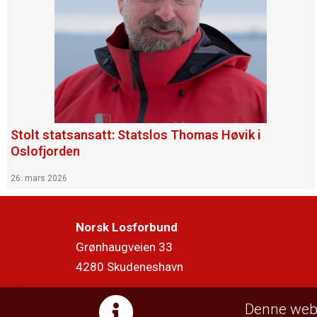
Stolt statsansatt: Statslos Thomas Høvik i
Oslofjorden
26. mars 2026
Norsk Losforbund
Grønhaugveien 33
4280 Skudeneshavn
Denne webs