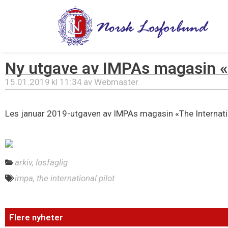
Hopp
rett
til
innholdet
Ny utgave av IMPAs magasin «T
15.01.2019
kl
11:34
av
Webmaster
Les januar 2019-utgaven av IMPAs magasin «The Internatio
arkiv
,
losfaglig
impa
,
the international pilot
Flere nyheter