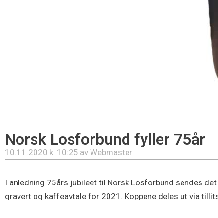
Norsk Losforbund fyller 75år
10.11.2020
kl
10:25
av
Webmaster
I anledning 75års jubileet til Norsk Losforbund sendes de
gravert og kaffeavtale for 2021. Koppene deles ut via tillit