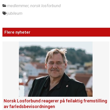
medlemmer
,
norsk losforbund
jubileum
Flere nyheter
Norsk Losforbund reagerer på feilaktig fremstilling
av farledsbevisordningen