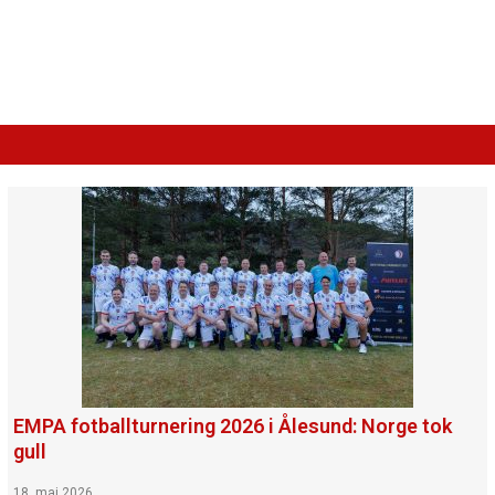
EMPA fotballturnering 2026 i Ålesund: Norge tok
gull
18. mai 2026