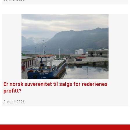
Er norsk suverenitet til salgs for rederienes
profitt?
2. mars 2026