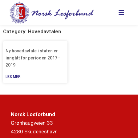
Hopp
rett
til
innholdet
Category: Hovedavtalen
Ny hovedavtale i staten er
inngått for perioden 2017–
2019
LES MER
Norsk Losforbund
Grønhaugveien 33
4280 Skudeneshavn