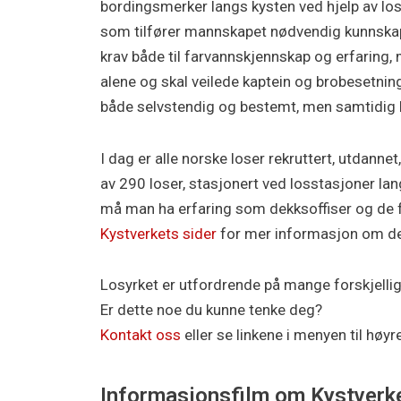
bordingsmerker langs kysten ved hjelp av los
som tilfører mannskapet nødvendig kunnskap o
krav både til farvannskjennskap og erfaring,
alene og skal veilede kaptein og brobesetni
både selvstendig og bestemt, men samtidig ha
I dag er alle norske loser rekruttert, utdannet
av 290 loser, stasjonert ved losstasjoner lan
må man ha erfaring som dekksoffiser og de fl
Kystverkets sider
for mer informasjon om de f
Losyrket er utfordrende på mange forskjellig
Er dette noe du kunne tenke deg?
Kontakt oss
eller se linkene i menyen til hø
Informasjonsfilm om Kystverk