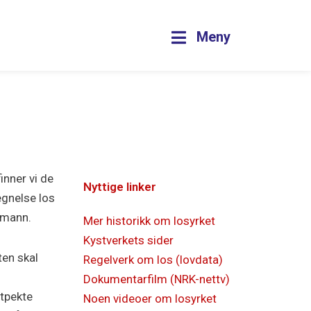
Meny
nner vi de
Nyttige linker
egnelse los
dmann.
Mer historikk om losyrket
Kystverkets sider
ten skal
Regelverk om los (lovdata)
Dokumentarfilm (NRK-nettv)
utpekte
Noen videoer om losyrket