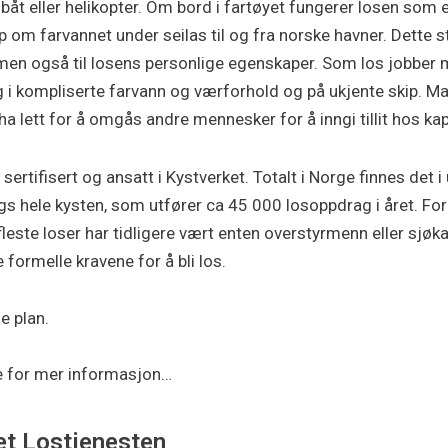
båt eller helikopter. Om bord i fartøyet fungerer losen som 
m farvannet under seilas til og fra norske havner. Dette sti
 men også til losens personlige egenskaper. Som los jobber
ng i kompliserte farvann og værforhold og på ukjente skip. 
 lett for å omgås andre mennesker for å inngi tillit hos kap
, sertifisert og ansatt i Kystverket. Totalt i Norge finnes det 
gs hele kysten, som utfører ca 45 000 losoppdrag i året. For 
este loser har tidligere vært enten overstyrmenn eller sjøka
ormelle kravene for å bli los.
e plan.
yre for mer informasjon…
et Lostjenesten