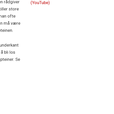
en rådgiver
(YouTube)
ller store
 man ofte
Man må være
teinen.
i underkant
å bli los
pteiner. Se