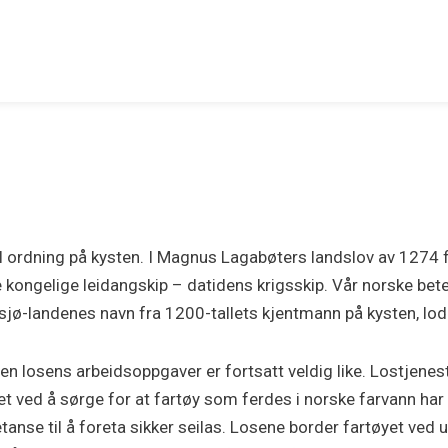
ordning på kysten. I Magnus Lagabøters landslov av 1274 fi
kongelige leidangskip – datidens krigsskip. Vår norske bet
rdsjø-landenes navn fra 1200-tallets kjentmann på kysten, lo
en losens arbeidsoppgaver er fortsatt veldig like. Lostjenes
t ved å sørge for at fartøy som ferdes i norske farvann har
anse til å foreta sikker seilas. Losene border fartøyet ved 