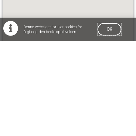
Denne websiden bruker cookies for
OK
å gi deg den beste opplevelsen.
Program
Fredag 27. august 2021