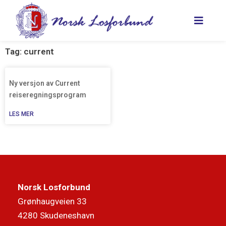
Hopp
rett
til
innholdet
Tag: current
Ny versjon av Current
reiseregningsprogram
LES MER
Norsk Losforbund
Grønhaugveien 33
4280 Skudeneshavn