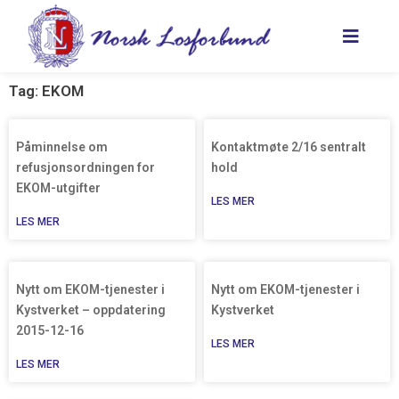
Hopp
rett
til
innholdet
Tag: EKOM
Påminnelse om
Kontaktmøte 2/16 sentralt
refusjonsordningen for
hold
EKOM-utgifter
LES MER
LES MER
Nytt om EKOM-tjenester i
Nytt om EKOM-tjenester i
Kystverket – oppdatering
Kystverket
2015-12-16
LES MER
LES MER