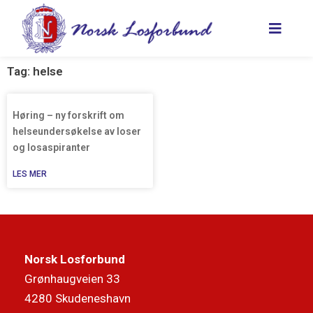
Hopp
rett
til
innholdet
Tag: helse
Høring – ny forskrift om
helseundersøkelse av loser
og losaspiranter
LES MER
Norsk Losforbund
Grønhaugveien 33
4280 Skudeneshavn