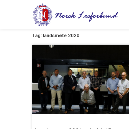
Hopp
rett
til
innholdet
Tag: landsmøte 2020