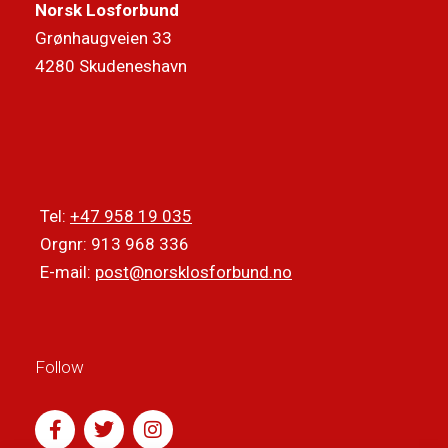
Norsk Losforbund
Grønhaugveien 33
4280 Skudeneshavn
Tel:
+47 958 19 035
Orgnr: 913 968 336
E-mail:
post@norsklosforbund.no
Follow
F
T
I
a
w
n