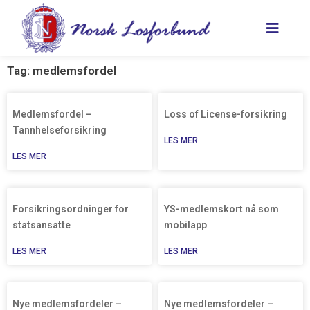
Hopp
rett
til
innholdet
Tag: medlemsfordel
Medlemsfordel –
Loss of License-forsikring
Tannhelseforsikring
LES MER
LES MER
Forsikringsordninger for
YS-medlemskort nå som
statsansatte
mobilapp
LES MER
LES MER
Nye medlemsfordeler –
Nye medlemsfordeler –