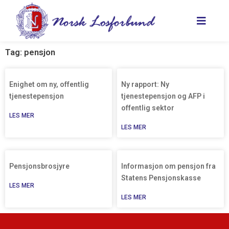
Hopp
rett
til
innholdet
Tag: pensjon
Enighet om ny, offentlig
Ny rapport: Ny
tjenestepensjon
tjenestepensjon og AFP i
offentlig sektor
LES MER
LES MER
Pensjonsbrosjyre
Informasjon om pensjon fra
Statens Pensjonskasse
LES MER
LES MER