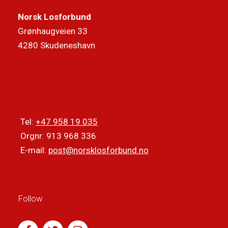
Norsk Losforbund
Grønhaugveien 33
4280 Skudeneshavn
Tel:
+47 958 19 035
Orgnr: 913 968 336
E-mail:
post@norsklosforbund.no
Follow
F
T
I