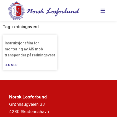
Hopp
rett
til
innholdet
Tag: redningsvest
Instruksjonsfilm for
montering av AIS mob-
transponder på redningsvest
LES MER
Norsk Losforbund
Grønhaugveien 33
4280 Skudeneshavn