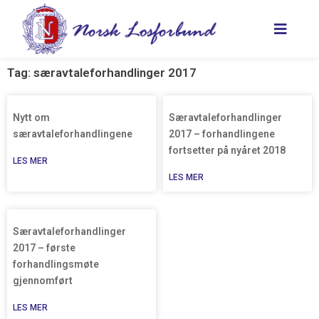
Hopp
rett
til
innholdet
Tag: særavtaleforhandlinger 2017
Side
Side
Nytt om
Særavtaleforhandlinger
særavtaleforhandlingene
2017 – forhandlingene
fortsetter på nyåret 2018
LES MER
LES MER
Særavtaleforhandlinger
2017 – første
forhandlingsmøte
gjennomført
LES MER