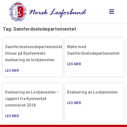
Hopp
rett
til
innholdet
Tag: Samferdselsdepartementet
Samferdselsesdepartementets
Møte med
tilsvar på Kystverkets
Samferdselsdepartementet
evaluering av lostjenesten
LES MER
LES MER
Evaluering av Lostjenesten –
Evaluering av Lostjenesten
rapport fra Kystverket
LES MER
sommeren 2016
LES MER