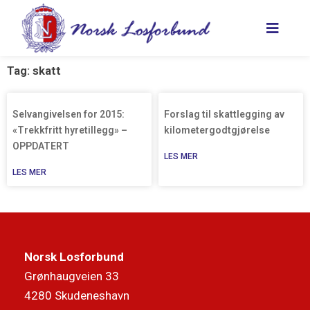
Hopp
rett
til
innholdet
Tag: skatt
Selvangivelsen for 2015:
Forslag til skattlegging av
«Trekkfritt hyretillegg» –
kilometergodtgjørelse
OPPDATERT
LES MER
LES MER
Norsk Losforbund
Grønhaugveien 33
4280 Skudeneshavn