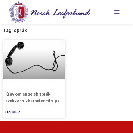
Hopp
rett
til
innholdet
Tag: språk
Krav om engelsk språk
svekker sikkerheten til sjøs
LES MER