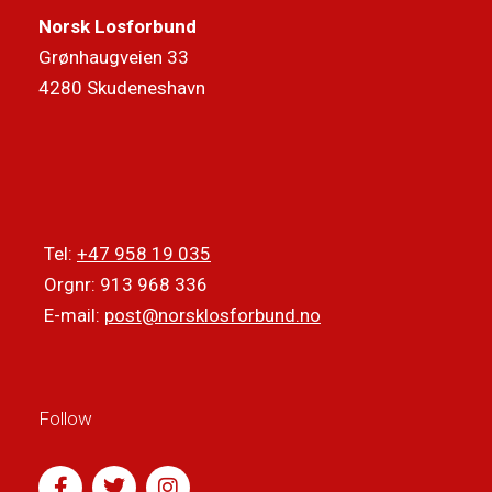
Norsk Losforbund
Grønhaugveien 33
4280 Skudeneshavn
Tel:
+47 958 19 035
Orgnr: 913 968 336
E-mail:
post@norsklosforbund.no
Follow
F
T
I